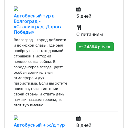
Автобусный тур в
5 дней
Волгоград -
«Сталинград. Дорога
Победы»
С питанием
Волгоград – город доблести
и воинской славы, где был
от
24394
р./чел.
повёрнут вспять ход самой
страшной в истории
человечества войны. В
городе-герое всегда царят
особая волнительная
атмосфера и дух
патриотизма. Если вы хотите
прикоснуться к истории
своей страны и отдать дань
памяти павшим героям, то
этот тур именно…
Автобусный + ж/д тур
8 дней