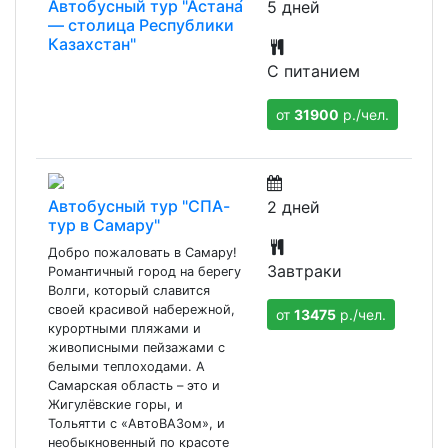
Автобусный тур "Астана́
5 дней
— столица Республики
Казахстан"
С питанием
от
31900
р./чел.
Автобусный тур "СПА-
2 дней
тур в Самару"
Добро пожаловать в Самару!
Завтраки
Романтичный город на берегу
Волги, который славится
своей красивой набережной,
от
13475
р./чел.
курортными пляжами и
живописными пейзажами с
белыми теплоходами. А
Самарская область – это и
Жигулёвские горы, и
Тольятти с «АвтоВАЗом», и
необыкновенный по красоте