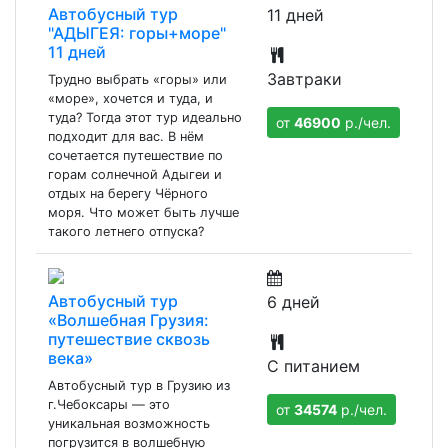
Автобусный тур
11 дней
"АДЫГЕЯ: горы+море"
11 дней
Завтраки
Трудно выбрать «горы» или
«море», хочется и туда, и
туда? Тогда этот тур идеально
от
46900
р./чел.
подходит для вас. В нём
сочетается путешествие по
горам солнечной Адыгеи и
отдых на берегу Чёрного
моря. Что может быть лучше
такого летнего отпуска?
Автобусный тур
6 дней
«Волшебная Грузия:
путешествие сквозь
века»
С питанием
Автобусный тур в Грузию из
г.Чебоксары — это
от
34574
р./чел.
уникальная возможность
погрузится в волшебную