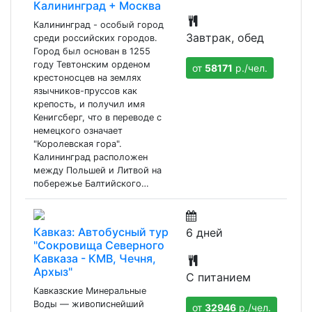
Калининград + Москва
Калининград - особый город
Завтрак, обед
среди российских городов.
Город был основан в 1255
году Тевтонским орденом
от
58171
р./чел.
крестоносцев на землях
язычников-пруссов как
крепость, и получил имя
Кенигсберг, что в переводе с
немецкого означает
"Королевская гора".
Калининград расположен
между Польшей и Литвой на
побережье Балтийского…
Кавказ: Автобусный тур
6 дней
"Сокровища Северного
Кавказа - КМВ, Чечня,
Архыз"
С питанием
Кавказские Минеральные
Воды — живописнейший
от
32946
р./чел.